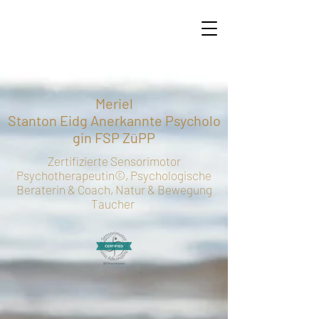
Meriel
Stanton
Eidg
Anerkannte
Psycholo
gin FSP ZüPP
Zertifizierte Sensorimotor
Psychotherapeutin©, Psychologische
Beraterin & Coach, Natur & Bewegung
Taucher