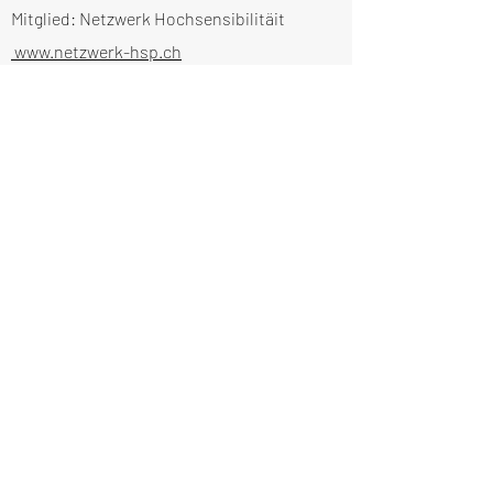
Mitglied: Netzwerk Hochsensibilitäit
www.netzwerk-hsp.ch
Mitglied: SPIPA - Sensorimotor
Psychotherapy professional association
www.sensorimotorpsychotherapy.org
AXA Liability insured Policie Nr
3.226.659
www.Axa.ch
EMRRME Anerkannt Tanztherapie für Nr
183. EMR Nr 41021
European Association Dance Movement
Therapy
http://www.eadmt.com
Verband Schweizerischebildungsinstituten
für
KunstTherapien
http://www.kunsttherapie-