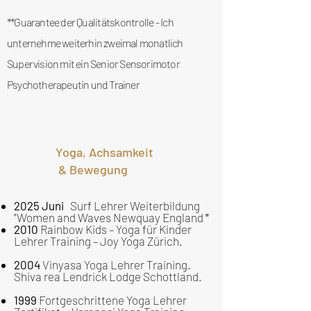
**Guarantee der
Qualitätskontrolle
- Ich
unternehme weiterhin zweimal monatlich
Supervision mit ein Senior Sensorimotor
Psychotherapeutin und Trainer
Yoga, Achsamkeit
& Bewegung
2025 Juni
Surf Lehrer Weiterbildung
"Women and Waves Newquay England
"
2010
Rainbow Kids – Yoga für Kinder
Lehrer Training – Joy Yoga Zürich.
2004
Vinyasa Yoga Lehrer Training.
Shiva rea Lendrick Lodge Schottland.
1999
Fortgeschrittene Yoga Lehrer